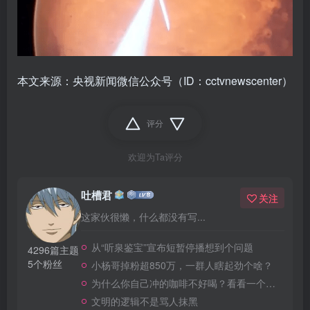
本文来源：央视新闻微信公众号（ID：cctvnewscenter）
评分
欢迎为Ta评分
吐槽君
关注
这家伙很懒，什么都没有写...
从“听泉鉴宝”宣布短暂停播想到个问题
4296篇主题
5个粉丝
小杨哥掉粉超850万，一群人瞎起劲个啥？
为什么你自己冲的咖啡不好喝？看看一个自媒体博主的分享
文明的逻辑不是骂人抹黑