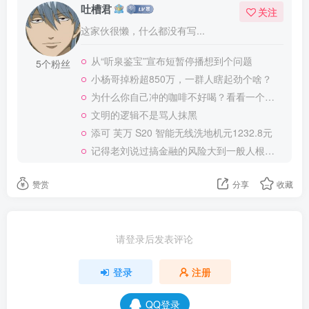
吐槽君
关注
这家伙很懒，什么都没有写...
从“听泉鉴宝”宣布短暂停播想到个问题
5个粉丝
小杨哥掉粉超850万，一群人瞎起劲个啥？
为什么你自己冲的咖啡不好喝？看看一个自媒体博主的分享
文明的逻辑不是骂人抹黑
添可 芙万 S20 智能无线洗地机元1232.8元
记得老刘说过搞金融的风险大到一般人根本承受不起
赞赏
分享
收藏
请登录后发表评论
登录
注册
QQ登录