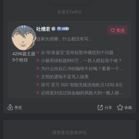
欢迎为Ta评分
吐槽君
关注
这家伙很懒，什么都没有写...
从“听泉鉴宝”宣布短暂停播想到个问题
4296篇主题
5个粉丝
小杨哥掉粉超850万，一群人瞎起劲个啥？
为什么你自己冲的咖啡不好喝？看看一个自媒体博主的分享
文明的逻辑不是骂人抹黑
添可 芙万 S20 智能无线洗地机元1232.8元
记得老刘说过搞金融的风险大到一般人根本承受不起
赞赏
分享
收藏
请登录后发表评论