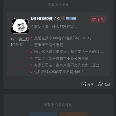
欢迎为Ta评分
我996我骄傲了么
关注
这家伙很懒，什么都没有写...
最近在用个ssh客户端很不错：quay
1290篇主题
1个粉丝
万事屋干两件事吧
哟，这不是万事屋么，每年复活一天的万事屋
竹知了下架事件根本不是公关事故
有家公司连一点点声音不允许发出，这公司做大了就是我国乃至全世界的灾难
也许战锤40K的泰拉不是地球？
分享
收藏
请登录后发表评论