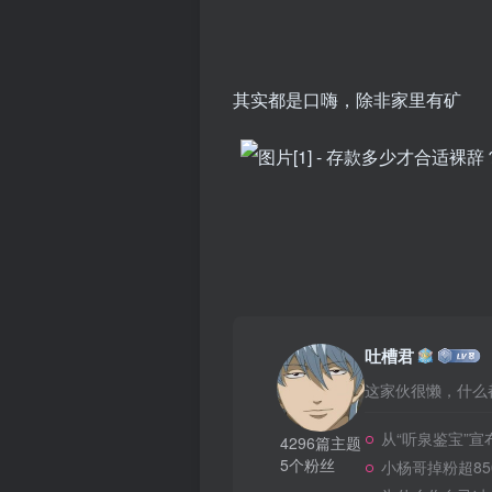
其实都是口嗨，除非家里有矿
吐槽君
这家伙很懒，什么都
从“听泉鉴宝”
4296篇主题
5个粉丝
小杨哥掉粉超8