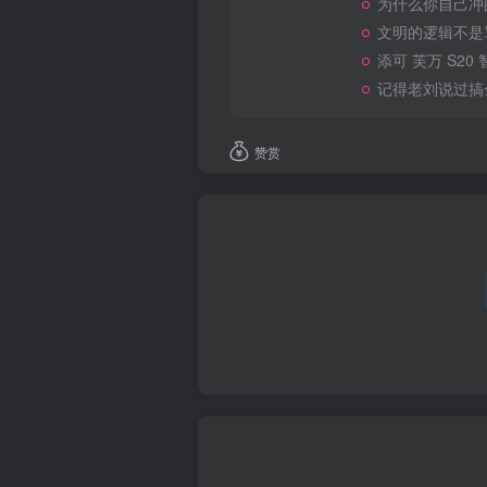
为什么你自己冲
文明的逻辑不是
添可 芙万 S20
记得老刘说过搞
赞赏