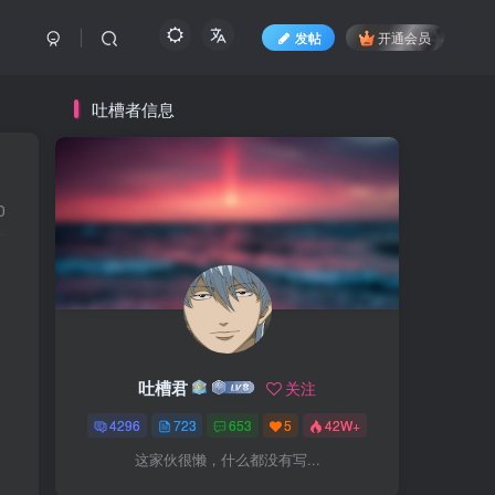
发帖
开通会员
吐槽者信息
0
吐槽君
关注
4296
723
653
5
42W+
这家伙很懒，什么都没有写...