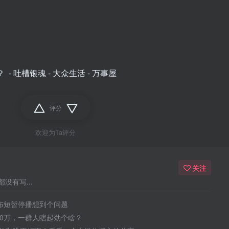
评分
欢迎为Ta评分
关注
没有写...
宣布短暂停播想到个问题
50万，一群人瞎起劲个啥？