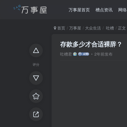
万事屋首页
槽点资讯
网络
首页
万事屋
大众生活
吐槽
正文
存款多少才合适裸辞？ ​
吐槽君
2年前发布
评分