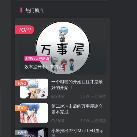
热门槽点
TOP1
3.7W+人已阅读
效率提升率计算方法！
一个粗糙的开始往往才是最
TOP2
好的开始 ！
2年前
3.6W+人已阅读
第二次冲击后的万事屋建立
TOP3
基本完成
2年前
3.6W+人已阅读
小米推出27寸Mini LED显示
TOP4
器