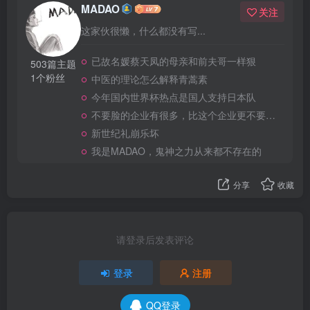
MADAO
关注
这家伙很懒，什么都没有写...
已故名媛蔡天凤的母亲和前夫哥一样狠
503篇主题
1个粉丝
中医的理论怎么解释青蒿素
今年国内世界杯热点是国人支持日本队
不要脸的企业有很多，比这个企业更不要脸的，应该就没有了
新世纪礼崩乐坏
我是MADAO，鬼神之力从来都不存在的
分享
收藏
请登录后发表评论
登录
注册
QQ登录