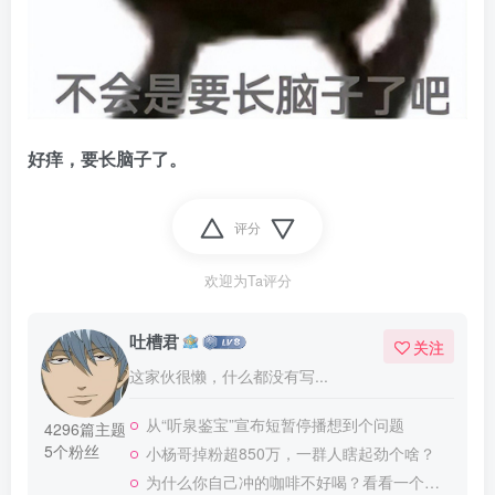
好痒，要长脑子了。
评分
欢迎为Ta评分
吐槽君
关注
这家伙很懒，什么都没有写...
从“听泉鉴宝”宣布短暂停播想到个问题
4296篇主题
5个粉丝
小杨哥掉粉超850万，一群人瞎起劲个啥？
为什么你自己冲的咖啡不好喝？看看一个自媒体博主的分享