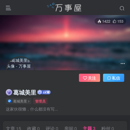
1422
153
关注
私信
葛城美里
葛城美里
管理员
这家伙很懒，什么都没有写...
文章
15
收藏
0
评论
0
房间
0
主题
3
粉丝
0