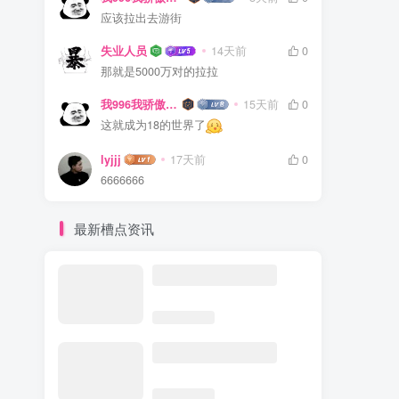
应该拉出去游街
失业人员
14天前
0
那就是5000万对的拉拉
我996我骄傲了么
15天前
0
这就成为18的世界了
lyjjj
17天前
0
6666666
最新槽点资讯