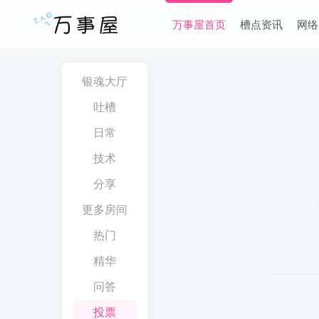
万事屋首页
槽点资讯
网络
银魂大厅
吐槽
日常
技术
分享
更多房间
热门
精华
问答
投票