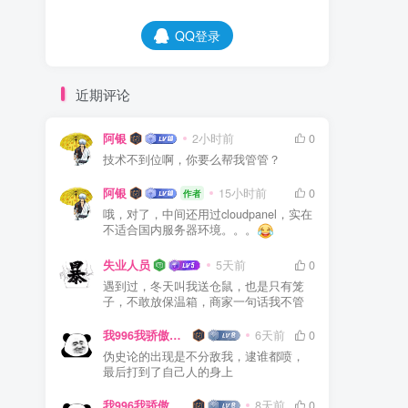
QQ登录
近期评论
阿银
2小时前
0
技术不到位啊，你要么帮我管管？
阿银
15小时前
0
作者
哦，对了，中间还用过cloudpanel，实在
不适合国内服务器环境。。。
失业人员
5天前
0
遇到过，冬天叫我送仓鼠，也是只有笼
子，不敢放保温箱，商家一句话我不管
我996我骄傲了么
6天前
0
伪史论的出现是不分敌我，逮谁都喷，
最后打到了自己人的身上
我996我骄傲了么
8天前
0