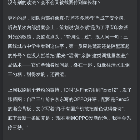
没有别的读法？会不会又被截图传到家长群？
更难的是，团队内部好像真把“差不多就行”当成了安全阀。
听说某次内部提案会上，策划说“莫奈紫”是为了呼应印象派
对光的敏感，总监点点头，“有调性，过”。没人问一句：三
四线城市中学生看到这仨字，第一反应是梵高还是隔壁班起
的外号？也没人拦着把“柔光”“温润”“亲肤”这类词批量塞进产
品话术——它们单独看没问题，叠在一起，就像往清水里倒
三勺糖，甜得发齁，还留渣。
上周我刷到个老粉的微博，ID叫“从Find7用到Reno12”，发了
张截图：自己三年前在京东写的OPPO好评，配图是Reno5
的渐变背板，文字写着“终于有国产机敢把颜色做得像诗”。
底下最新一条回复是：“现在看到OPPO发新配色，我手会先
停三秒。”