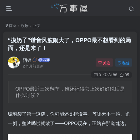
首页
娱乐
正文
“摸奶子”谐音风波闹大了，OPPO最不想看到的局
面，还是来了！
阿银
关注
私信
2个月前更新
0
8188
35
OPPO最近三次翻车，谁还记得它上次好好说话是
什么时候？
玻璃裂了第一道缝，你可能还觉得没事。等哪天手一抖、光
一斜，整片哗啦就散了——OPPO现在，正站在那道缝边。