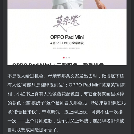
不是没人给过机会。母亲节那条文案发出去时，微博底下还
有人说“可能只是翻译没到位”；OPPO Pad Mini“莫奈紫”刚亮
相，小红书上真有人拍紫藤花配色图，夸它像莫奈画里揉碎
的暮色；连“摸奶子”这个梗刚冒头那会儿，B站弹幕都飘过几
条“谐音梗扣钱”，带点调侃，没上纲上线。可架不住一次接
一次——上个月刚道歉，这个月又上热搜，连品牌名都快被
自动联想成风险提示音了。