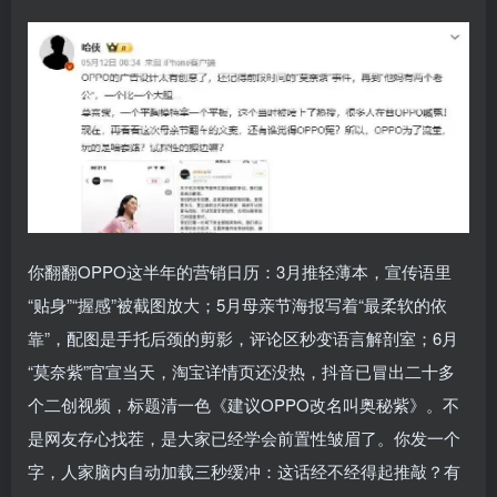
你翻翻OPPO这半年的营销日历：3月推轻薄本，宣传语里
“贴身”“握感”被截图放大；5月母亲节海报写着“最柔软的依
靠”，配图是手托后颈的剪影，评论区秒变语言解剖室；6月
“莫奈紫”官宣当天，淘宝详情页还没热，抖音已冒出二十多
个二创视频，标题清一色《建议OPPO改名叫奥秘紫》。不
是网友存心找茬，是大家已经学会前置性皱眉了。你发一个
字，人家脑内自动加载三秒缓冲：这话经不经得起推敲？有