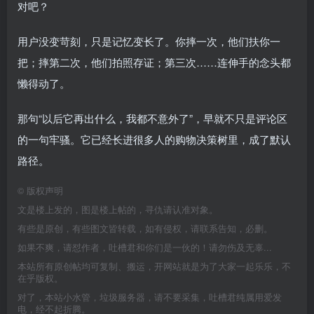
对吧？
用户没变苛刻，只是记忆变长了。你摔一次，他们扶你一
把；摔第二次，他们拍照存证；第三次……连伸手的念头都
懒得动了。
那句“以后它再出什么，我都不意外了”，早就不只是评论区
的一句牢骚。它已经长进很多人的购物决策树里，成了默认
路径。
©
版权声明
文是楼上发的，图是楼上帖的，寻仇请认准对象。
有些是原创，有些图文皆转载，如有侵权，请联系告知，必删。
如果不爽，请怼作者，吐槽君和你们是一伙的！请勿伤及无辜...
本站所有原创帖均可复制、搬运，开网站就是为了大家一起乐乐，不
在乎版权。
对了，本站小水管，垃圾服务器，请不要采集，吐槽君纯属用爱发
电，经不起折腾。