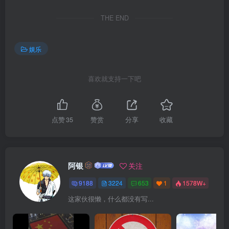
THE END
娱乐
喜欢就支持一下吧
点赞
35
赞赏
分享
收藏
阿银
关注
9188
3224
653
1
1578W+
这家伙很懒，什么都没有写...