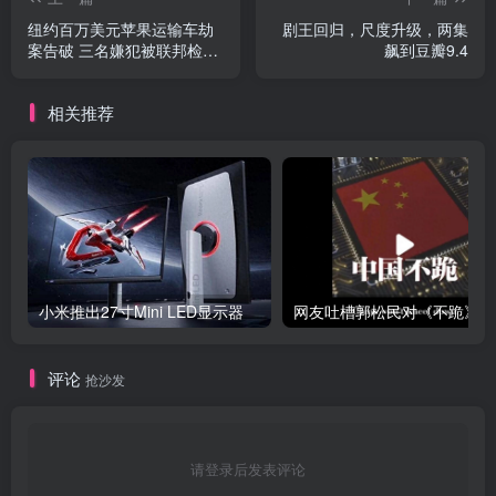
纽约百万美元苹果运输车劫
剧王回归，尺度升级，两集
案告破 三名嫌犯被联邦检方
飙到豆瓣9.4
起诉
相关推荐
小米推出27寸Mini LED显示器
网友
评论
抢沙发
请登录后发表评论