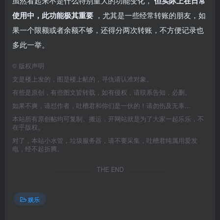
虽然看起来不是什么特别重大的功能变化，
但实际上在日常
使用中，此功能极其重要
，尤其是一些经常转账的朋友，如
果一个限额或者余额不够，还得分两次转账，不方便记录也
多此一举。
©
版权声明
文是楼上发的，图是楼上帖的，寻仇请认准对象。
有些是原创，有些图文皆转载，如有侵权，请联系告知，必删。
如果不爽，请怼作者，吐槽君和你们是一伙的！请勿伤及无辜...
本站所有原创帖均可复制、搬运，开网站就是为了大家一起乐乐，不
在乎版权。
对了，本站小水管，垃圾服务器，请不要采集，吐槽君纯属用爱发
电，经不起折腾。
THE END
娱乐