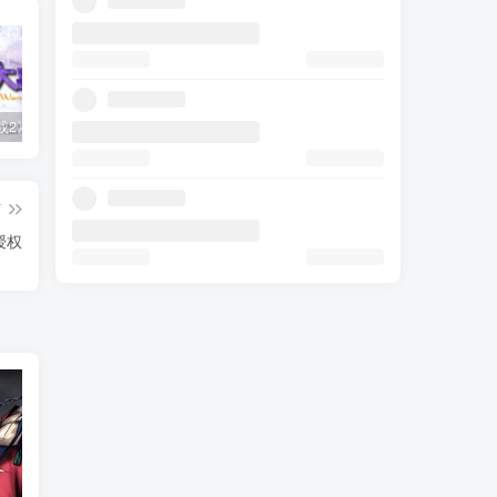
《樱花大战2》土星绝唱！50万销量背后竟是机甲与玫瑰的终极浪漫
国行无卡eSIM版iPhone终于来了！中国联通已上线办理网站
只有小米还在保持增长，智能手环已然近黄昏
篇
授权