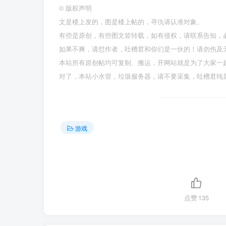
©
版权声明
文是楼上发的，图是楼上帖的，寻仇请认准对象。
有些是原创，有些图文皆转载，如有侵权，请联系告知，
如果不爽，请怼作者，吐槽君和你们是一伙的！请勿伤及无辜
本站所有原创帖均可复制、搬运，开网站就是为了大家一
对了，本站小水管，垃圾服务器，请不要采集，吐槽君纯
游戏
点赞
135