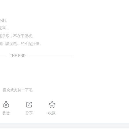
必删。
...
起乐乐，不在乎版权。
属用爱发电，经不起折腾。
THE END
喜欢就支持一下吧
赞赏
分享
收藏