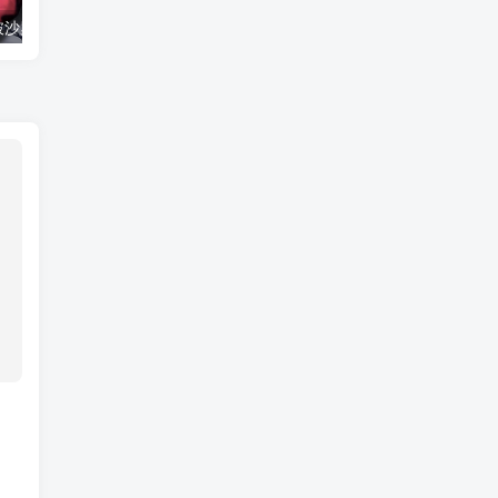
《侍魂》首斩破沙罗官方结局，穿越时空阻止斩红郎屠村
SteamOS开放授权，微软选择祭出Win11掌机模式