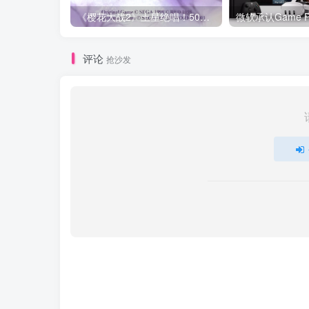
《樱花大战2》土星绝唱！50万销量背后竟是机甲与玫瑰的终极浪漫
评论
抢沙发