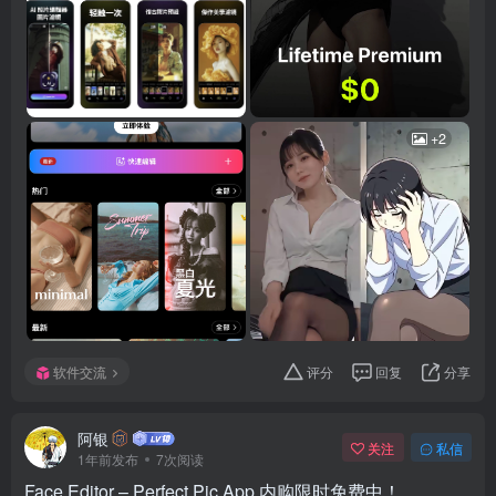
+2
软件交流
评分
回复
分享
阿银
关注
私信
1年前发布
7次阅读
Face Editor – Perfect Pic App 内购限时免费中！