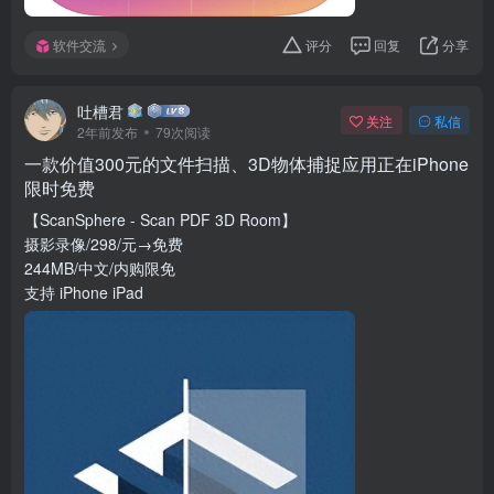
软件交流
评分
回复
分享
吐槽君
关注
私信
2年前发布
79次阅读
一款价值300元的文件扫描、3D物体捕捉应用正在iPhone
限时免费
【ScanSphere - Scan PDF 3D Room】
摄影录像/298/元→免费
244MB/中文/内购限免
支持 iPhone iPad