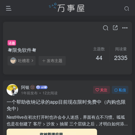
话题
主题数
阅读量
限免软件
44
2335
吐槽君
发布主题
阿银
关注
私信
1年前发布
12次阅读
一个帮助收纳记录的app目前现在限时免费中（内购也限
免中）
NestHive在初次打开时也许会令人迷惑，界面有点不习惯。呱呱
也是在创建了 客厅 > 沙发 > 抽屉 三个层级之后，才明白如何添...