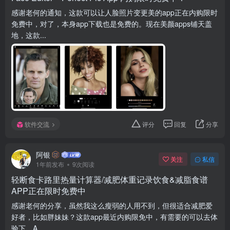
感谢老何的通知，这款可以让人脸照片变更美的app正在内购限时
免费中，对了，本身app下载也是免费的。现在美颜apps铺天盖
地，这款...
软件交流
评分
回复
分享
阿银
关注
私信
1年前发布
9次阅读
轻断食卡路里热量计算器/减肥体重记录饮食&减脂食谱
APP正在限时免费中
感谢老何的分享，虽然我这么瘦弱的人用不到，但很适合减肥爱
好者，比如胖妹妹？这款app最近内购限免中，有需要的可以去体
验下。A...