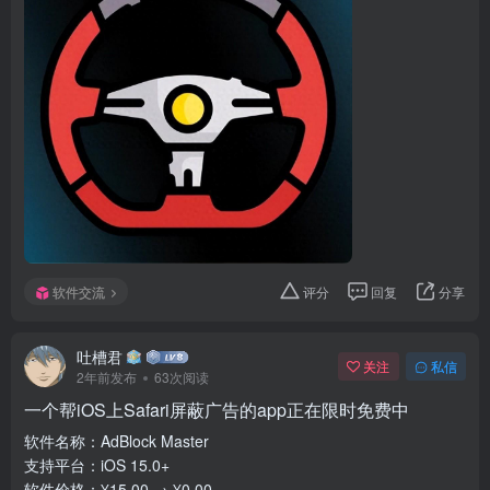
软件交流
评分
回复
分享
吐槽君
关注
私信
2年前发布
63次阅读
一个帮iOS上Safari屏蔽广告的app正在限时免费中
软件名称：AdBlock Master
支持平台：iOS 15.0+
软件价格：¥15.00 → ¥0.00