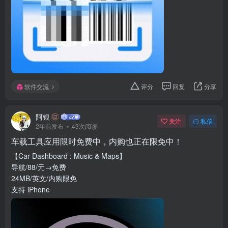
软件交流
评分
回复
分享
阿银
关注
私信
2年前发布
43次阅读
车载工具应用限时免费中，内购也正在限免中！
【Car Dashboard : Music & Maps】
导航/88/元→免费
24MB/英文/内购限免
支持 iPhone