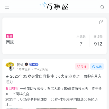
标签
主题数
阅读量
网赚
7
912
阿银
关注
私信
1年前更新
259次阅读
🔥 2025年35岁失业自救指南：6大副业赛道，0经验月入
过万！
网赚
一份简历投出去，石沉大海；50份简历投出去，终于换
来一个面试机会。
2025年，职场寒冬持续加剧，35岁+求职者平均投递50份简历
才...