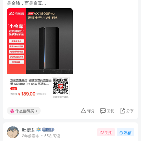
是金钱，而是京豆...
什么值得买
评分
回复
分享
吐槽君
关注
私信
2年前发布
55次阅读