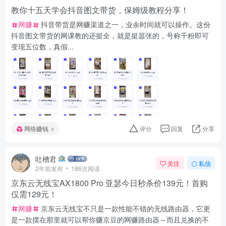
教你十五天学会抖音图文带货，保姆级教程分享！
网赚
抖音带货是网赚渠道之一，业余时间就可以操作。这份
抖音图文带货的网课教的还挺全，就是挺嚣张的，号称千粉即可
变现五位数，真假...
网络赚钱
评分
回复
分享
吐槽君
关注
私信
2年前发布
186次阅读
京东云无线宝AX1800 Pro 亚瑟今日秒杀价139元！首购
仅需129元！
网赚
京东云无线宝不只是一款性能不错的无线路由器，它更
是一款摆在那里就可以帮你赚京豆的网赚路由器～而且兑换的不