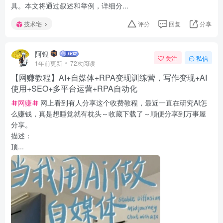
具。本文将通过叙述和举例，详细分...
技术宅
评分
回复
分享
阿银
关注
私信
1年前更新
72次阅读
【网赚教程】AI+自媒体+RPA变现训练营，写作变现+AI
使用+SEO+多平台运营+RPA自动化
网赚
网上看到有人分享这个收费教程，最近一直在研究AI怎
么赚钱，真是想睡觉就有枕头～收藏下载了～顺便分享到万事屋
分享。
描述：
顶...